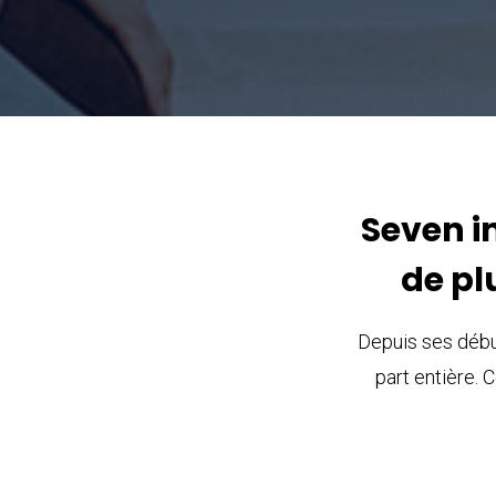
Seven in
de pl
Depuis ses débu
part entière. 