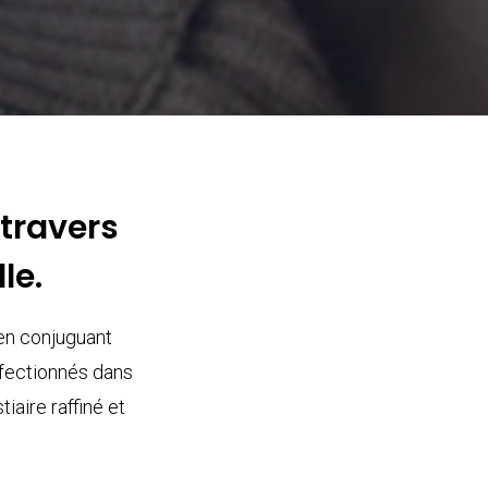
 travers
le.
 en conjuguant
onfectionnés dans
aire raffiné et